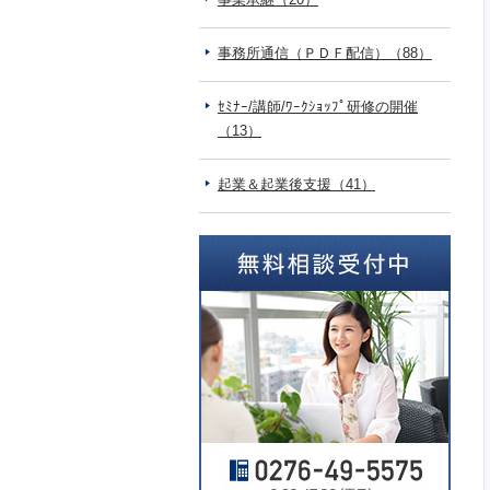
事務所通信（ＰＤＦ配信）（88）
ｾﾐﾅｰ/講師/ﾜｰｸｼｮｯﾌﾟ研修の開催
（13）
起業＆起業後支援（41）