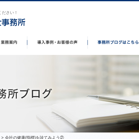
ください！
> 会社の健康(指標)を診てみよう②