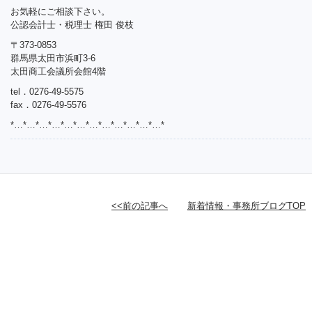
お気軽にご相談下さい。
公認会計士・税理士 権田 俊枝
〒373-0853
群馬県太田市浜町3-6
太田商工会議所会館4階
tel．0276-49-5575
fax．0276-49-5576
*…*…*…*…*…*…*…*…*…*…*…*…*
<<前の記事へ
新着情報・事務所ブログTOP