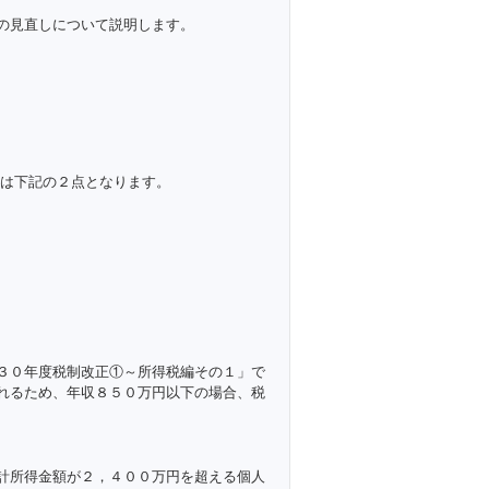
の見直しについて説明します。
は下記の２点となります。
３０年度税制改正①～所得税編その１」で
れるため、年収８５０万円以下の場合、税
計所得金額が２，４００万円を超える個人