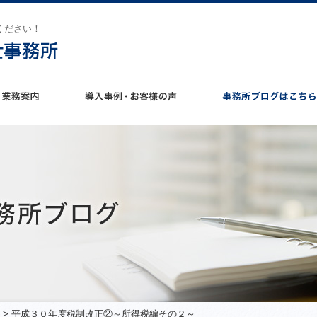
ください！
> 平成３０年度税制改正②～所得税編その２～