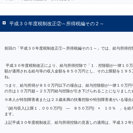
平成３０年度税制改正②～所得税編その２～
前回の「平成３０年度税制改正①～所得税編その１～」では、給与所得控
平成３０年度税制改正により、給与所得控除で「１．控除額が一律１０万
額が適用される給与等の収入金額を８５０万円とし、その上限額を１９５
ね。
つまり、給与所得が８５０万円以下の場合は、給与控除額が一律１０万円
の方は１０万円超～２５万円給与控除が引き下げられることになりました
※本人が特別障害者または２３歳未満の扶養控除や特別障害者がいる場合
「(給与収入(上限１，０００万円) ― ８５０万円) × １０％ 」を
ます。
上記平成３０年度税制改正、給与所得控除の見直しの適用は、平成３２年