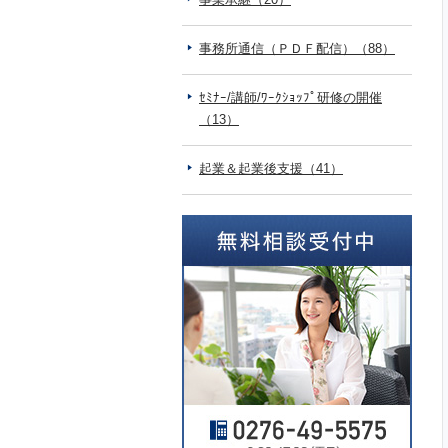
事務所通信（ＰＤＦ配信）（88）
ｾﾐﾅｰ/講師/ﾜｰｸｼｮｯﾌﾟ研修の開催
（13）
起業＆起業後支援（41）