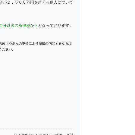
額が２，５００万円を超える個人について
年分以後の所得税から
となっております。
の改正や個々の事情により掲載の内容と異なる場
ください。