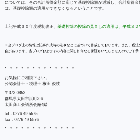
については、その合計所得金額に応じて基礎控除額が逓減し、合計所得金
は、基礎控除額の適用ができなくなるということです。
上記平成３０年度税制改正、
基礎控除の控除の見直しの適用は、平成３２
※当ブログ上の情報は記事作成時の法令などに基づいて作成しております。また、税法
合があります。当ブログおよびその内容に関し如何なる保証もいたしませんのでご了承
*…*…*…*…*…*…*…*…*…*…*…*…*
お気軽にご相談下さい。
公認会計士・税理士 権田 俊枝
〒373-0853
群馬県太田市浜町3-6
太田商工会議所会館4階
tel．0276-49-5575
fax．0276-49-5576
*…*…*…*…*…*…*…*…*…*…*…*…*