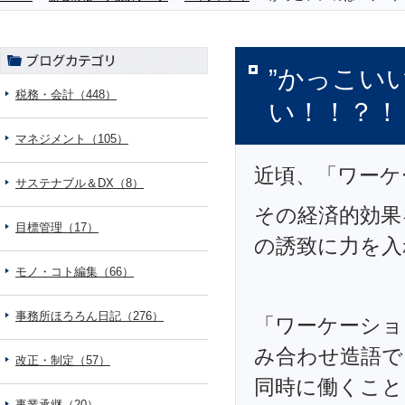
”かっこい
税務・会計（448）
い！！？！
マネジメント（105）
近頃、「ワーケ
サステナブル＆DX（8）
その経済的効果
目標管理（17）
の誘致に力を入
モノ・コト編集（66）
事務所ほろろん日記（276）
「ワーケーショ
み合わせ造語で
改正・制定（57）
同時に働くこと
事業承継（20）