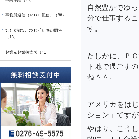
自然豊かでゆっ
事務所通信（ＰＤＦ配信）（88）
分で仕事するこ
す。
ｾﾐﾅｰ/講師/ﾜｰｸｼｮｯﾌﾟ研修の開催
（13）
起業＆起業後支援（41）
たしかに、ＰＣ
ト地で過ごすの
ね＾＾。
アメリカをはじ
ション」ですが
やはり、こうし