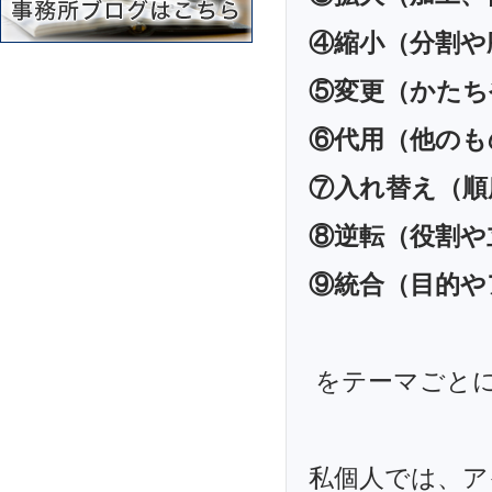
④縮小（分割や
⑤変更（かたち
⑥代用（他のも
⑦入れ替え（順
⑧逆転（役割や
⑨統合（目的や
をテーマごと
私個人では、ア