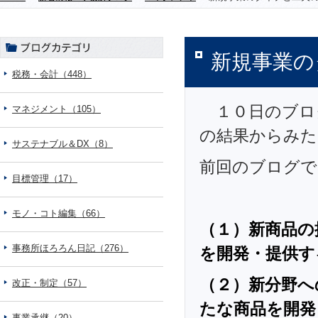
新規事業の
税務・会計（448）
１０日のブロ
マネジメント（105）
の結果からみた
サステナブル＆DX（8）
前回のブログで
目標管理（17）
モノ・コト編集（66）
（１）新商品の
事務所ほろろん日記（276）
を開発・提供す
（２）新分野へ
改正・制定（57）
たな商品を開発
事業承継（20）