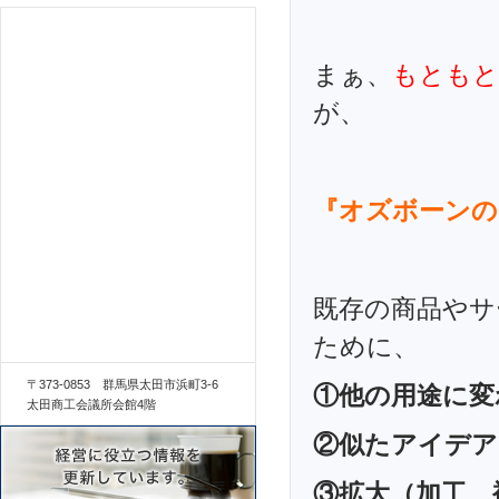
まぁ、
もともと
が、
『オズボーンの
既存の商品やサ
ために、
〒373-0853 群馬県太田市浜町3-6
①他の用途に変
太田商工会議所会館4階
②似たアイデア
③拡大（加工、