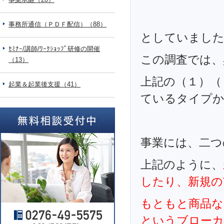
事務所通信（ＰＤＦ配信）（88）
としていまし
ｾﾐﾅｰ/講師/ﾜｰｸｼｮｯﾌﾟ研修の開催
この調査では、
（13）
上記の（１）（
起業＆起業後支援（41）
ているタイプ
事業には、二つ
上記のように、
したり、新規の
もともと商品な
というブローカ