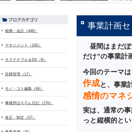
事業計画セ
税務・会計（448）
昼間はまだぽ
マネジメント（105）
だけ”の事業計
サステナブル＆DX（8）
今回のテーマは
目標管理（17）
作成
と、事業
モノ・コト編集（66）
感情のマネ
事務所ほろろん日記（276）
実は、通常の事
改正・制定（57）
っと縦横的とい
事業承継（20）