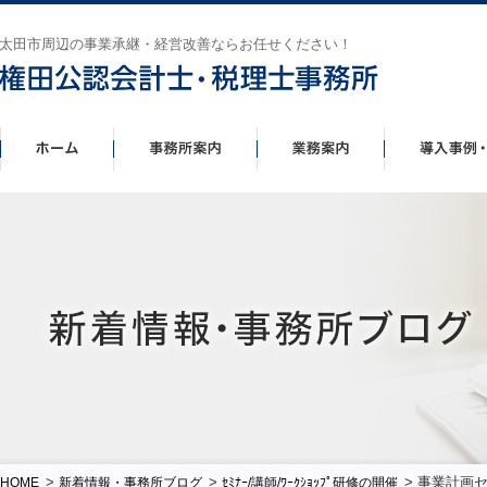
太田市周辺の事業承継・経営改善ならお任せください！
>
>
> 事業計画
HOME
新着情報・事務所ブログ
ｾﾐﾅｰ/講師/ﾜｰｸｼｮｯﾌﾟ研修の開催