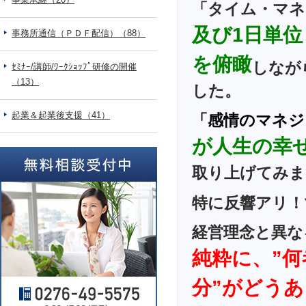
「タイム・マネ
及び1日単
事務所通信（ＰＤＦ配信）（88）
を俯瞰
しなが
ｾﾐﾅｰ/講師/ﾜｰｸｼｮｯﾌﾟ研修の開催
（13）
した。
起業＆起業後支援（41）
「感情のマネジ
が人生の幸
取り上げてみま
特に反響アリ！
経営理念と異な
純粋に、”
分”がどう