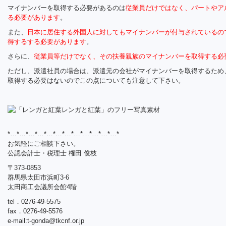
マイナンバーを取得する必要があるのは
従業員だけではなく、パートやア
る必要があります
。
また、
日本に居住する外国人に対してもマイナンバーが付与されているの
得するする必要があります
。
さらに、
従業員等だけでなく、その扶養親族のマイナンバーを取得する必
ただし、派遣社員の場合は、派遣元の会社がマイナンバーを取得するため
取得する必要はないのでこの点についても注意して下さい。
*…*…*…*…*…*…*…*…*…*…*…*…*
お気軽にご相談下さい。
公認会計士・税理士 権田 俊枝
〒373-0853
群馬県太田市浜町3-6
太田商工会議所会館4階
tel．0276-49-5575
fax．0276-49-5576
e-mail:
t-gonda@tkcnf.or.jp