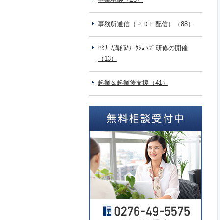
事務所通信（ＰＤＦ配信）（88）
ｾﾐﾅｰ/講師/ﾜｰｸｼｮｯﾌﾟ研修の開催
（13）
起業＆起業後支援（41）