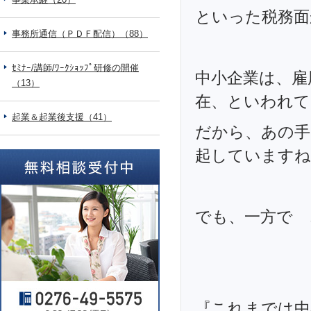
といった税務面
事務所通信（ＰＤＦ配信）（88）
ｾﾐﾅｰ/講師/ﾜｰｸｼｮｯﾌﾟ研修の開催
中小企業は、雇
（13）
在、といわれて
起業＆起業後支援（41）
だから、あの手
起していますね
でも、一方で 
『これまでは中