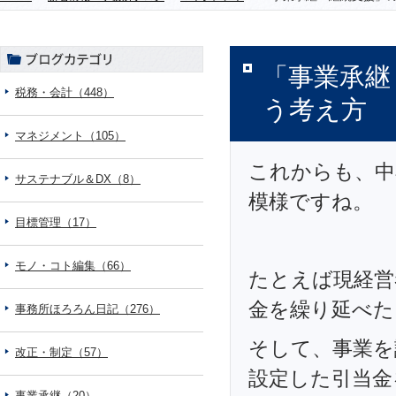
「事業承継
税務・会計（448）
う考え方
マネジメント（105）
これからも、中
サステナブル＆DX（8）
模様ですね。
目標管理（17）
モノ・コト編集（66）
たとえば現経営
金を繰り延べた
事務所ほろろん日記（276）
そして、事業を
改正・制定（57）
設定した引当金
事業承継（20）