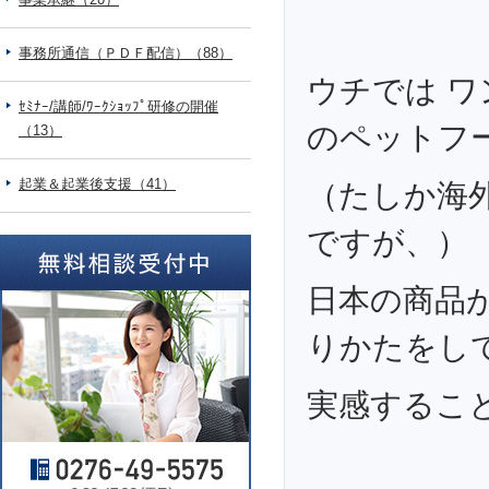
事務所通信（ＰＤＦ配信）（88）
ウチでは 
ｾﾐﾅｰ/講師/ﾜｰｸｼｮｯﾌﾟ研修の開催
のペットフ
（13）
起業＆起業後支援（41）
（たしか海
ですが、）
日本の商品
りかたをし
実感すること