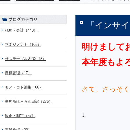
『インサイ
税務・会計（448）
明けまして
マネジメント（105）
サステナブル＆DX（8）
本年度もよ
目標管理（17）
モノ・コト編集（66）
さて、さっそく
事務所ほろろん日記（276）
↓
改正・制定（57）
事業承継（20）