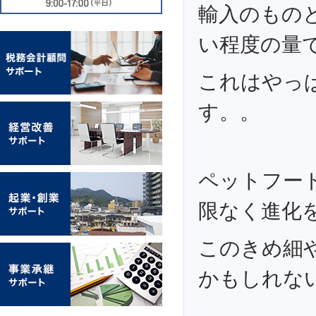
輸入のもの
い程度の量で
これはやっ
す。。
ペットフー
限なく進化
このきめ細
かもしれな